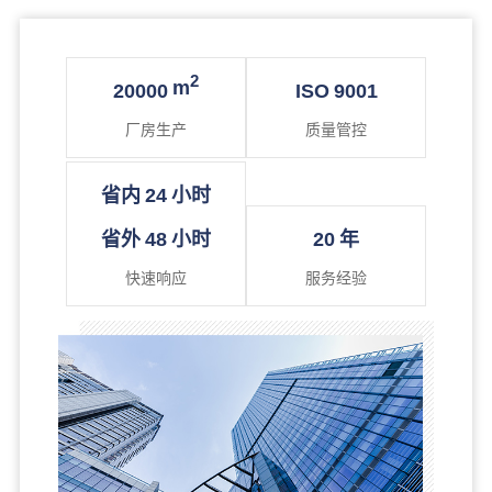
2
m
20000
ISO
9001
厂房生产
质量管控
省内
24
小时
省外
48
小时
20
年
快速响应
服务经验