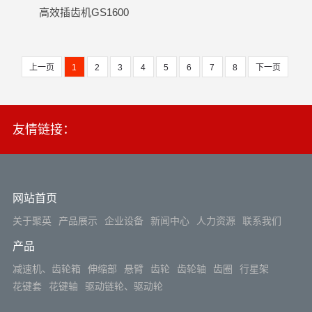
高效插齿机GS1600
上一页
1
2
3
4
5
6
7
8
下一页
友情链接：
网站首页
关于聚英
产品展示
企业设备
新闻中心
人力资源
联系我们
产品
减速机、齿轮箱
伸缩部
悬臂
齿轮
齿轮轴
齿圈
行星架
花键套
花键轴
驱动链轮、驱动轮